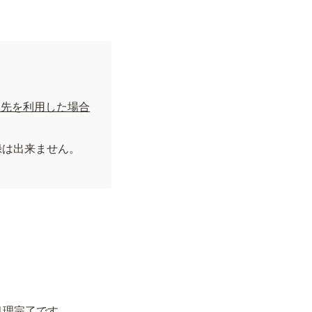
換先を利用した場合
録は出来ません。
処理完了です。