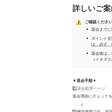
詳しいご案
ご確認くださ
⚠️
退会までに
ポイント交
は、必ず、
退会後は、
（イタズラ
▼
退会手順▼
1️⃣
退会処理ページ
退会理由にチェックを
　　↓
2️⃣確認画面です。