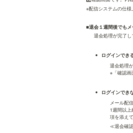
※配信システムの仕様
■
退会１週間後でもメ
退会処理が完了し
ログインでき
退会処理
※「確認画
ログインでき
メール配
1週間以
項を添え
≪退会確