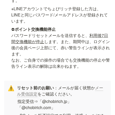
す。
※LINEアカウントでちょびリッチ登録した方は、
LINEと同じパスワード/メールアドレスが登録されて
います。
⛔
ポイント交換機能停止
パスワードリセットメールを送信すると、
利用後7日
間交換機能が停止
します。また、期間中は、ログイン
後の会員ページ上部にて、赤い警告ラインが表示され
ます。

なお、ご自身での操作の場合でも交換機能の停止や警
告ライン表示の解除は出来かねます。
リセット前のお願い
：メールが届く状態か
メー
⚠️
ル受信設定
をご確認ください。
指定受信⇒「@chobirich.jp」
「@chobirich.com」