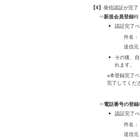
【4】
発信認証が完了
⇒
新規会員登録
時
認証完了ぺ
件名：
送信元：@
その後、自
れます。
※本登録完了
完了してくだ
⇒
電話番号の登録
認証完了ぺ
件名：
送信元：@