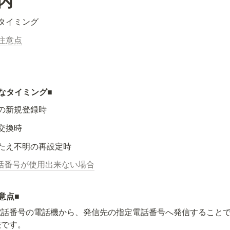
内
タイミング
注意点
なタイミング
■
の新規登録時
交換時
たえ不明の再設定時
話番号が使用出来ない場合
意点■
電話番号の電話機から、発信先の指定電話番号へ発信すること
法です。