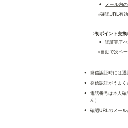
メール内の
※確認URL有
⇒
初ポイント交換
認証完了ぺ
※自動で次ペ
発信認証時には通
発信認証がうまく
電話番号は本人確
ん）
確認URLのメー