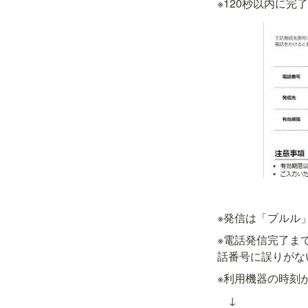
※120秒以内に
※発信は「プルル
※電話発信完了ま
話番号に誤りがな
※利用機器の時刻
　↓