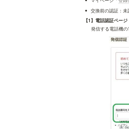
マイページ「
登録
交換前の認証：未
【1】電話認証ページ
発信する電話機の