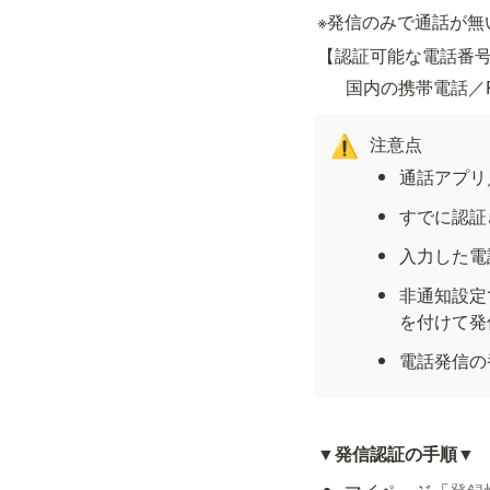
※発信のみで通話が無
【認証可能な電話番
国内の携帯電話／
注意点
⚠️
通話アプリ／
すでに認証
入力した電
非通知設定
を付けて発
電話発信の
▼
発信認証の手順
▼